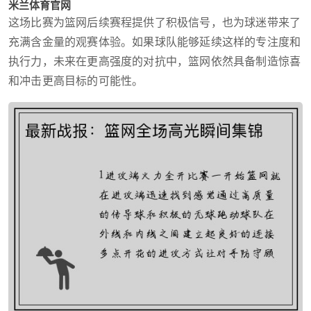
米兰体育官网
这场比赛为篮网后续赛程提供了积极信号，也为球迷带来了
充满含金量的观赛体验。如果球队能够延续这样的专注度和
执行力，未来在更高强度的对抗中，篮网依然具备制造惊喜
和冲击更高目标的可能性。