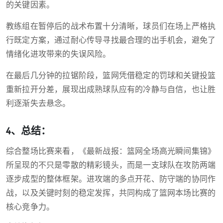
的关键因素。
教练组在暂停后的战术布置十分清晰，球员们在场上严格执
行既定方案，通过耐心传导寻找最合理的出手机会，避免了
情绪化进攻带来的失误风险。
在最后几分钟的拉锯阶段，篮网凭借稳定的罚球和关键投篮
重新拉开分差，展现出成熟球队应有的冷静与自信，也让胜
利逐渐失去悬念。
4、总结：
综合整场比赛来看，《最新战报：篮网全场高光瞬间集锦》
所呈现的不只是零散的精彩镜头，而是一支球队在攻防两端
逐步成型的整体框架。进攻端的多点开花、防守端的协同作
战，以及关键时刻的稳定发挥，共同构成了篮网本场比赛的
核心竞争力。