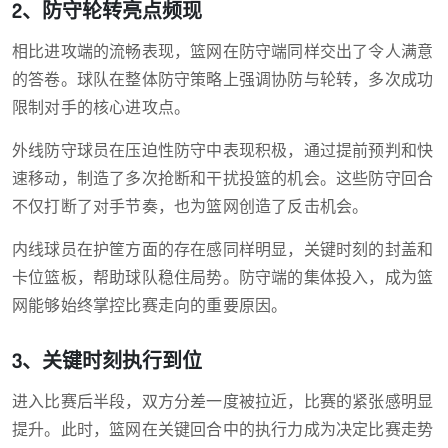
2、防守轮转亮点频现
相比进攻端的流畅表现，篮网在防守端同样交出了令人满意
的答卷。球队在整体防守策略上强调协防与轮转，多次成功
限制对手的核心进攻点。
外线防守球员在压迫性防守中表现积极，通过提前预判和快
速移动，制造了多次抢断和干扰投篮的机会。这些防守回合
不仅打断了对手节奏，也为篮网创造了反击机会。
内线球员在护筐方面的存在感同样明显，关键时刻的封盖和
卡位篮板，帮助球队稳住局势。防守端的集体投入，成为篮
网能够始终掌控比赛走向的重要原因。
3、关键时刻执行到位
进入比赛后半段，双方分差一度被拉近，比赛的紧张感明显
提升。此时，篮网在关键回合中的执行力成为决定比赛走势