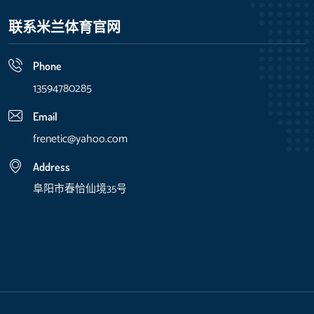
联系米兰体育官网
Phone
13594780285
Email
frenetic@yahoo.com
Address
阜阳市春恰仙境35号