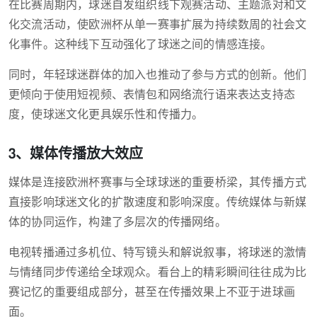
在比赛周期内，球迷自发组织线下观赛活动、主题派对和文
化交流活动，使欧洲杯从单一赛事扩展为持续数周的社会文
化事件。这种线下互动强化了球迷之间的情感连接。
同时，年轻球迷群体的加入也推动了参与方式的创新。他们
更倾向于使用短视频、表情包和网络流行语来表达支持态
度，使球迷文化更具娱乐性和传播力。
3、媒体传播放大效应
媒体是连接欧洲杯赛事与全球球迷的重要桥梁，其传播方式
直接影响球迷文化的扩散速度和影响深度。传统媒体与新媒
体的协同运作，构建了多层次的传播网络。
电视转播通过多机位、特写镜头和解说叙事，将球迷的激情
与情绪同步传递给全球观众。看台上的精彩瞬间往往成为比
赛记忆的重要组成部分，甚至在传播效果上不亚于进球画
面。