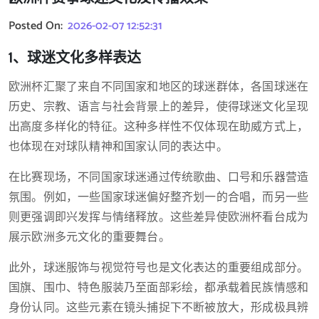
Posted On:
2026-02-07 12:52:31
1、球迷文化多样表达
欧洲杯汇聚了来自不同国家和地区的球迷群体，各国球迷在
历史、宗教、语言与社会背景上的差异，使得球迷文化呈现
出高度多样化的特征。这种多样性不仅体现在助威方式上，
也体现在对球队精神和国家认同的表达中。
在比赛现场，不同国家球迷通过传统歌曲、口号和乐器营造
氛围。例如，一些国家球迷偏好整齐划一的合唱，而另一些
则更强调即兴发挥与情绪释放。这些差异使欧洲杯看台成为
展示欧洲多元文化的重要舞台。
此外，球迷服饰与视觉符号也是文化表达的重要组成部分。
国旗、围巾、特色服装乃至面部彩绘，都承载着民族情感和
身份认同。这些元素在镜头捕捉下不断被放大，形成极具辨