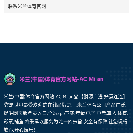
联系米兰体育官网
米兰(中国)体育官方网站-AC Milan🏆【财源广进,好运连连】
🏆是世界最受欢迎的在线品牌之一,米兰体育公司产品广泛,
提供网页版登录入口,全站app下载,竞猜,电子,电竞,真人,体育,
彩票,捕鱼,将秉承以服务为唯一的宗旨,安全有保障,让您玩得
放心,开心娱乐！