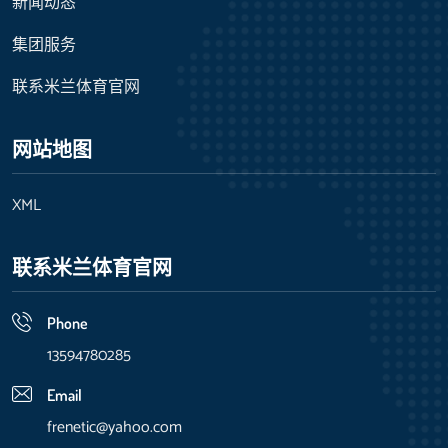
新闻动态
集团服务
联系米兰体育官网
网站地图
XML
联系米兰体育官网
Phone
13594780285
Email
frenetic@yahoo.com