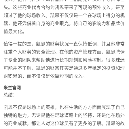
头。这些商业代言合约为凯恩带来了可观的额外收入，甚至
超过了他的球场收入。凯恩不仅仅是一个在球场上得分的机
器，他还凭借着自身的商业眼光，将自己的影响力和品牌价
值最大化。
值得一提的是，凯恩的财务状况一直保持低调，并且他非常
注重个人财务的安全管理。在他的资产管理方面，凯恩聘请
了专业的团队来帮助他进行长期规划和风险控制。很多球迷
可能并不了解，凯恩的财富其实是通过多年稳定的投资和理
财积累的，而不仅仅是依靠短期的收入。
米兰官网
总结：
凯恩不仅是球场上的英雄，也在生活的方方面面展现了自己
独特的魅力。无论是他在足球道路上的坚持，还是他在场外
的商业成就，都让人对这位球员有了更多的了解。凯恩的故