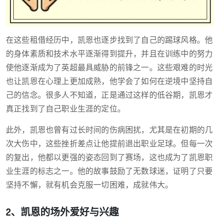
在这些租借经历中，凯恩也逐步找到了自己的踢球风格。他
的身体素质和技术水平逐渐得到提升，并且在训练中的努力
使他逐渐成为了英超最具威胁的前锋之一。这些艰难的时光
也让凯恩在心理上更加成熟，他学会了如何在逆境中坚持自
己的信念。很多人不知道，正是通过这样的低谷期，凯恩才
真正找到了自己职业生涯的定位。
此外，凯恩也曾有过长时间的伤病困扰，尤其是在初期的几
次大伤中，这些挫折差点让他提前退出职业足球。但每一次
的复出，他都以更强的姿态回到了赛场，这也成为了凯恩职
业生涯的标志之一。他的故事鼓励了无数球迷，证明了只要
坚持不懈，就有机会克服一切困难，成就伟大。
2、凯恩的场外爱好与兴趣