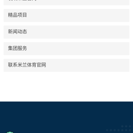
精品项目
新闻动态
集团服务
联系米兰体育官网