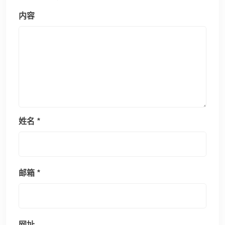
内容
姓名
*
邮箱
*