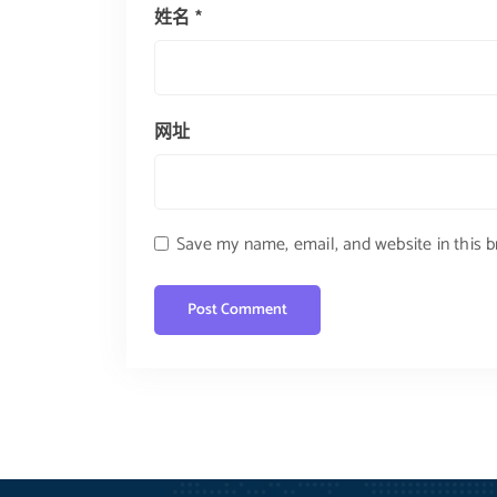
姓名
*
网址
Save my name, email, and website in this 