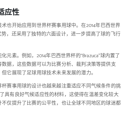
适应性
术也开始应用到世界杯赛事用球中。在2014年巴西世界
材料的优势，还采用了独特的六面设计，进一步提高了球的飞行
素。例如，2014年巴西世界杯的“Brazuca”球内置了
等数据，这些数据可以为比赛分析、裁判决策等提供支
，但它展现了足球用球技术未来发展的潜力。
界杯赛事用球的设计也越来越注重适应不同气候条件的挑
8”球体采用了具有良好气候适应性的材料，这使得在温差变化较大
计不仅提升了比赛的公平性，也让全球不同地区的球迷都