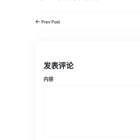
Prev Post
发表评论
内容