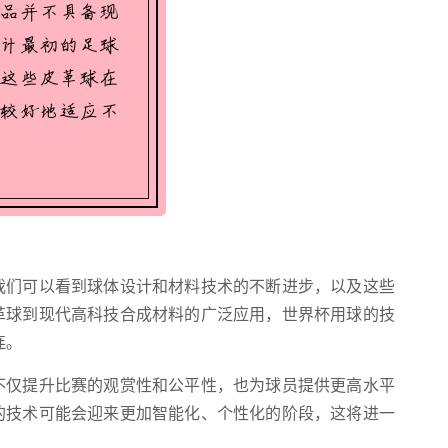
我们可以看到球体设计和材料技术的不断进步，以及这些
革球到现代高科技合成材料的广泛应用，世界杯用球的技
连。
不仅提升比赛的观赏性和公平性，也为球员提供更高水平
的技术可能会迎来更加智能化、个性化的阶段，这将进一