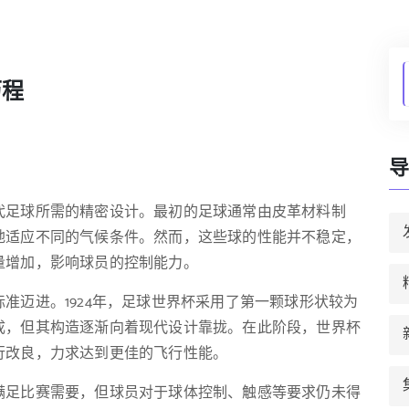
历程
导
代足球所需的精密设计。最初的足球通常由皮革材料制
地适应不同的气候条件。然而，这些球的性能并不稳定，
量增加，影响球员的控制能力。
准迈进。1924年，足球世界杯采用了第一颗球形状较为
成，但其构造逐渐向着现代设计靠拢。在此阶段，世界杯
行改良，力求达到更佳的飞行性能。
满足比赛需要，但球员对于球体控制、触感等要求仍未得