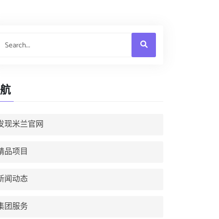
航
发现米兰官网
精品项目
新闻动态
集团服务