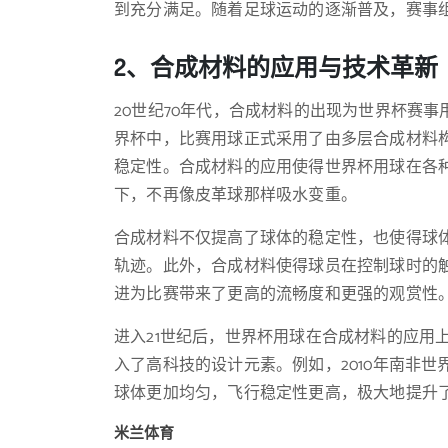
到充分满足。随着足球运动的逐渐普及，赛事
2、合成材料的应用与技术革新
20世纪70年代，合成材料的出现为世界杯赛事
界杯中，比赛用球正式采用了由多层合成材料
稳定性。合成材料的应用使得世界杯用球在各
下，不再像皮革球那样吸水变重。
合成材料不仅提高了球体的稳定性，也使得球
轨迹。此外，合成材料使得球员在控制球时的
进为比赛带来了更高的流畅度和更强的观赏性
进入21世纪后，世界杯用球在合成材料的应用
入了高科技的设计元素。例如，2010年南非世界杯
球体更加均匀，飞行稳定性更高，极大地提升
米兰体育