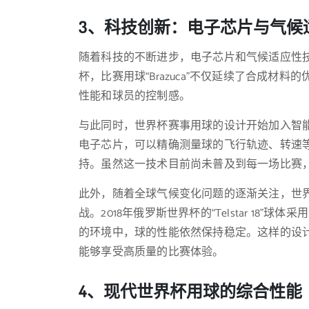
3、科技创新：电子芯片与气候
随着科技的不断进步，电子芯片和气候适应性技
杯，比赛用球“Brazuca”不仅延续了合成
性能和球员的控制感。
与此同时，世界杯赛事用球的设计开始加入智能化元
电子芯片，可以精确测量球的飞行轨迹、转速
持。虽然这一技术目前尚未普及到每一场比赛
此外，随着全球气候变化问题的逐渐关注，世
战。2018年俄罗斯世界杯的“Telstar 1
的环境中，球的性能依然保持稳定。这样的设
能够享受高质量的比赛体验。
4、现代世界杯用球的综合性能