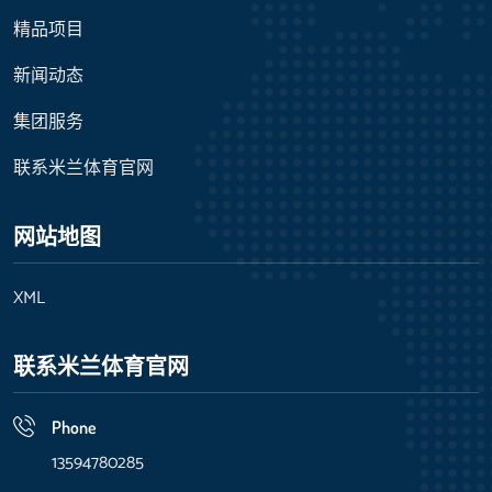
精品项目
新闻动态
集团服务
联系米兰体育官网
网站地图
XML
联系米兰体育官网
Phone
13594780285