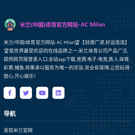
米兰(中国)体育官方网站-AC Milan🏆【财源广进,好运连连】
🏆是世界最受欢迎的在线品牌之一,米兰体育公司产品广泛,
提供网页版登录入口,全站app下载,竞猜,电子,电竞,真人,体育,
彩票,捕鱼,将秉承以服务为唯一的宗旨,安全有保障,让您玩得
放心,开心娱乐！
导航
发现米兰官网