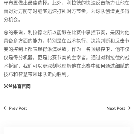
守布置做出最佳选择。此外，利拉德的快速反击能力让他在
面对对方防守时能够迅速打乱对方节奏，为球队创造更多得
分机会。
总的来说，利拉德之所以能够在比赛中掌控节奏，是因为他
具备多方面的能力，特别是在战术执行、决策判断和反击节
奏的控制上都表现得淋漓尽致。作为一名顶级控卫，他不仅
仅是得分机器，更是比赛节奏的主宰者。通过对利拉德的战
术拆解，我们可以更深刻地理解他在比赛中如何通过细腻的
技巧和智慧带领球队走向胜利。
米兰体育官网
Prev Post
Next Post