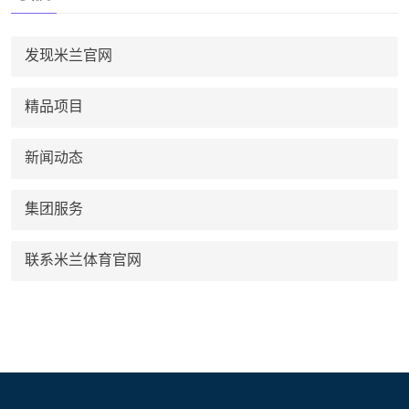
发现米兰官网
精品项目
新闻动态
集团服务
联系米兰体育官网