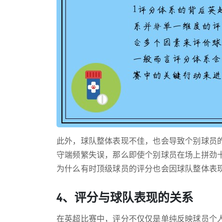
此外，球队整体表现不佳，也会导致个别球员
守端频繁失误，那么即使个别球员在场上拼劲
为什么有时顶级球员的评分也会因球队整体表
4、评分与球队表现的关系
在英超比赛中，评分不仅仅是单纯反映球员个