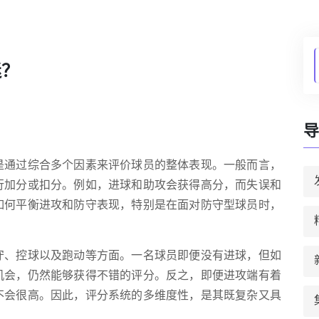
迷？
导
是通过综合多个因素来评价球员的整体表现。一般而言，
行加分或扣分。例如，进球和助攻会获得高分，而失误和
如何平衡进攻和防守表现，特别是在面对防守型球员时，
守、控球以及跑动等方面。一名球员即便没有进球，但如
机会，仍然能够获得不错的评分。反之，即便进攻端有着
不会很高。因此，评分系统的多维度性，是其既复杂又具