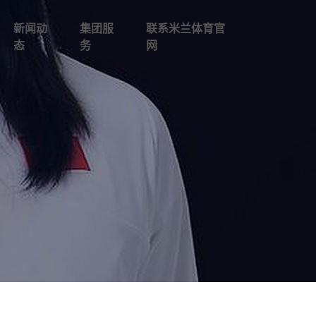
新闻动
集团服
联系米兰体育官
态
务
网