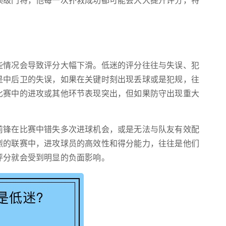
顶级门将，他每一次扑救成功都可能会大大提升评分，特
些情况会导致评分大幅下滑。低迷的评分往往与失误、犯
是中后卫的失误，如果在关键时刻出现丢球或是犯规，往
比赛中的进攻或其他环节表现突出，但如果防守出现重大
前锋在比赛中错失多次进球机会，或是无法与队友有效配
烈的联赛中，进攻球员的高效性和得分能力，往往是他们
评分就会受到明显的负面影响。