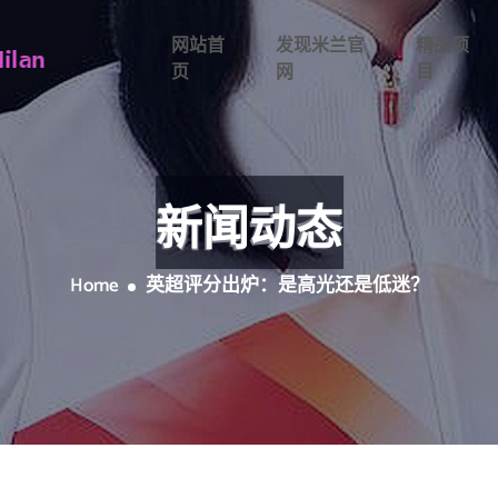
网站首
发现米兰官
精品项
页
网
目
新闻动态
Home
英超评分出炉：是高光还是低迷？